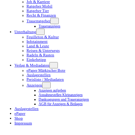
Job & Karriere
Ratgeber Mobil
Ratgeber Tier
Recht & Finanzen
Trauerratgeber
Traueranzeigen
Unterhaltung
Feuilleton & Kultur
Infotainment
Land & Leute
Reisen & Unterwegs
Radeln & Rasten
Einkehrtipp
Verlag & Mediadaten
ePaper Märkischer Bote
Auslagestellen
Preisliste / Mediadaten
Anzeigen
Anzeigen aufgeben
Annahmestellen Kleinanzeigen
Danksagungen und Traueranzeigen
AGB für Anzeigen & Beilagen
Auslagestellen
ePaper
Shop
Impressum