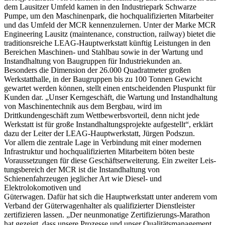
dem Lausitzer Umfeld kamen in den Industriepark Schwarze
Pumpe, um den Maschinenpark, die hochqualifizierten Mitarbeiter
und das Umfeld der MCR kennenzulernen. Unter der Marke MCR
Engineering Lausitz (mainten­ance, construction, railway) bietet die
traditionsreiche LEAG-Hauptwerkstatt künftig Leistungen in den
Bereichen Maschinen- und Stahlbau sowie in der Wartung und
Instandhaltung von Baugruppen für Industriekunden an.
Besonders die Dimension der 26.000 Quadratmeter großen
Werkstatthalle, in der Baugruppen bis zu 100 Tonnen Gewicht
gewartet werden können, stellt einen entscheidenden Pluspunkt für
Kunden dar. „Unser Kerngeschäft, die Wartung und Instandhaltung
von Maschinentechnik aus dem Bergbau, wird im
Drittkundengeschäft zum Wettbewerbsvorteil, denn nicht jede
Werkstatt ist für große Instandhaltungsprojekte aufgestellt“, erklärt
dazu der Leiter der LEAG-Hauptwerkstatt, Jürgen Podszun.
Vor allem die zentrale Lage in Verbindung mit einer modernen
Infrastruktur und hochqualifizierten Mitarbeitern böten beste
Voraussetzungen für diese Geschäfts­erweiterung. Ein zweiter Leis­
tungsbereich der MCR ist die Instandhaltung von
Schienenfahrzeugen jeglicher Art wie Diesel- und
Elektrolokomotiven und
Güterwagen. Dafür hat sich die Hauptwerkstatt unter anderem vom
Verband der Güterwagenhalter als qualifizierter Dienstleister
zertifizieren lassen. „Der neunmonatige Zertifizierungs-Marathon
hat gezeigt, dass unsere Prozesse und unser Qualitätsmanagement