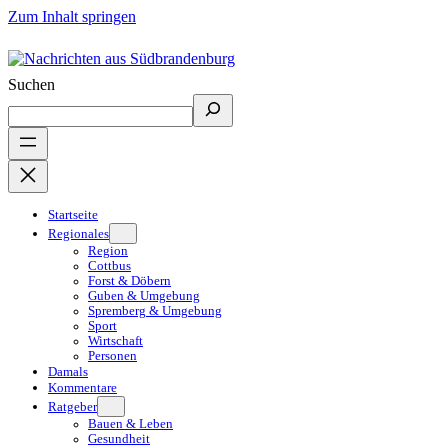
Zum Inhalt springen
Suchen
Startseite
Regionales
Region
Cottbus
Forst & Döbern
Guben & Umgebung
Spremberg & Umgebung
Sport
Wirtschaft
Personen
Damals
Kommentare
Ratgeber
Bauen & Leben
Gesundheit