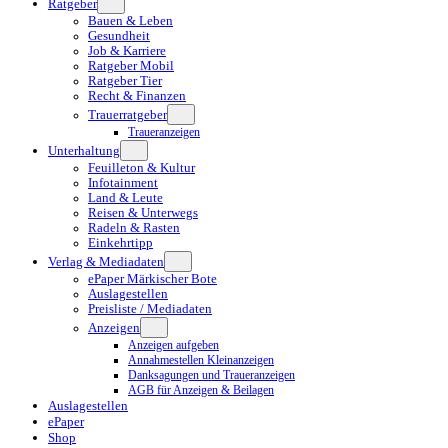
Ratgeber
Bauen & Leben
Gesundheit
Job & Karriere
Ratgeber Mobil
Ratgeber Tier
Recht & Finanzen
Trauerratgeber
Traueranzeigen
Unterhaltung
Feuilleton & Kultur
Infotainment
Land & Leute
Reisen & Unterwegs
Radeln & Rasten
Einkehrtipp
Verlag & Mediadaten
ePaper Märkischer Bote
Auslagestellen
Preisliste / Mediadaten
Anzeigen
Anzeigen aufgeben
Annahmestellen Kleinanzeigen
Danksagungen und Traueranzeigen
AGB für Anzeigen & Beilagen
Auslagestellen
ePaper
Shop