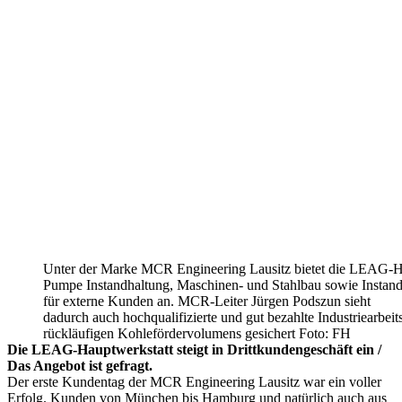
Unter der Marke MCR Engineering Lausitz bietet die LEAG-H
Pumpe Instandhaltung, Maschinen- und Stahlbau sowie Instan
für externe Kunden an. MCR-Leiter Jürgen Podszun sieht
dadurch auch hochqualifizierte und gut bezahlte Industriearbeits
rückläufigen Kohleförder­volumens gesichert Foto: FH
Die LEAG-Hauptwerkstatt steigt in Drittkundengeschäft ein /
Das Angebot ist gefragt.
Der erste Kundentag der MCR Engineering Lausitz war ein voller
Erfolg. Kunden von München bis Hamburg und natürlich auch aus