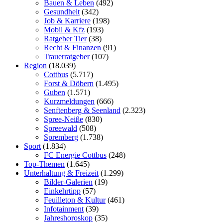
Bauen & Leben
(492)
Gesundheit
(342)
Job & Karriere
(198)
Mobil & Kfz
(193)
Ratgeber Tier
(38)
Recht & Finanzen
(91)
Trauerratgeber
(107)
Region
(18.039)
Cottbus
(5.717)
Forst & Döbern
(1.495)
Guben
(1.571)
Kurzmeldungen
(666)
Senftenberg & Seenland
(2.323)
Spree-Neiße
(830)
Spreewald
(508)
Spremberg
(1.738)
Sport
(1.834)
FC Energie Cottbus
(248)
Top-Themen
(1.645)
Unterhaltung & Freizeit
(1.299)
Bilder-Galerien
(19)
Einkehrtipp
(57)
Feuilleton & Kultur
(461)
Infotainment
(39)
Jahreshoroskop
(35)