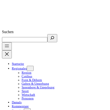
Suchen
Startseite
Regionales
Region
Cottbus
Forst & Döbern
Guben & Umgebung
Spremberg & Umgebung
Sport
Wirtschaft
Personen
Damals
Kommentare