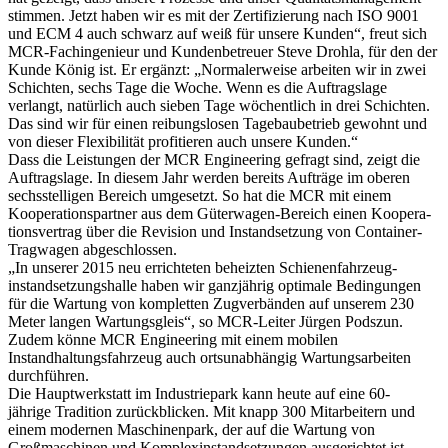
stimmen. Jetzt haben wir es mit der Zertifizierung nach ISO 9001
und ECM 4 auch schwarz auf weiß für unsere Kunden“, freut sich
MCR-Fachingenieur und Kundenbetreuer Steve Drohla, für den der
Kunde König ist. Er ergänzt: „Normalerweise arbeiten wir in zwei
Schichten, sechs Tage die Woche. Wenn es die Auftragslage
verlangt, natürlich auch sieben Tage wöchentlich in drei Schichten.
Das sind wir für einen reibungslosen Tagebaubetrieb gewohnt und
von dieser Flexibilität profitieren auch unsere Kunden.“
Dass die Leistungen der MCR Engineering gefragt sind, zeigt die
Auftragslage. In diesem Jahr werden bereits Aufträge im oberen
sechsstelligen Bereich umgesetzt. So hat die MCR mit einem
Kooperationspartner aus dem Güter­wagen-Bereich einen Koopera­
tionsvertrag über die Revision und Instandsetzung von Con­tainer-
Tragwagen abgeschlossen.
„In unserer 2015 neu errichteten beheizten Schienenfahrzeug­
instandsetzungshalle haben wir ganzjährig optimale Bedingungen
für die Wartung von kompletten Zugverbänden auf unserem 230
Meter langen Wartungsgleis“, so MCR-Leiter Jürgen Podszun.
Zudem könne MCR Engineering mit einem mobilen
Instandhaltungsfahrzeug auch ortsunabhängig Wartungsarbeiten
durchführen.
Die Hauptwerkstatt im Industriepark kann heute auf eine 60-
jährige Tradition zurückblicken. Mit knapp 300 Mitarbeitern und
einem modernen Maschinenpark, der auf die Wartung von
Großmaschinen und Komplex­instandsetzungen ausgerichtet ist,