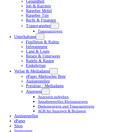
Gesundheit
Job & Karriere
Ratgeber Mobil
Ratgeber Tier
Recht & Finanzen
Trauerratgeber
Traueranzeigen
Unterhaltung
Feuilleton & Kultur
Infotainment
Land & Leute
Reisen & Unterwegs
Radeln & Rasten
Einkehrtipp
Verlag & Mediadaten
ePaper Märkischer Bote
Auslagestellen
Preisliste / Mediadaten
Anzeigen
Anzeigen aufgeben
Annahmestellen Kleinanzeigen
Danksagungen und Traueranzeigen
AGB für Anzeigen & Beilagen
Auslagestellen
ePaper
Shop
Impressum