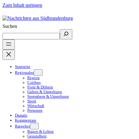
Zum Inhalt springen
Suchen
Startseite
Regionales
Region
Cottbus
Forst & Döbern
Guben & Umgebung
Spremberg & Umgebung
Sport
Wirtschaft
Personen
Damals
Kommentare
Ratgeber
Bauen & Leben
Gesundheit