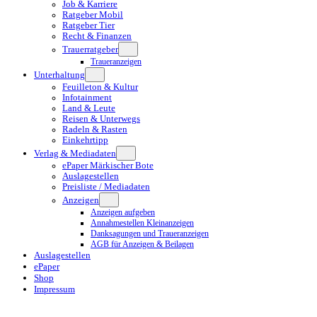
Job & Karriere
Ratgeber Mobil
Ratgeber Tier
Recht & Finanzen
Trauerratgeber
Traueranzeigen
Unterhaltung
Feuilleton & Kultur
Infotainment
Land & Leute
Reisen & Unterwegs
Radeln & Rasten
Einkehrtipp
Verlag & Mediadaten
ePaper Märkischer Bote
Auslagestellen
Preisliste / Mediadaten
Anzeigen
Anzeigen aufgeben
Annahmestellen Kleinanzeigen
Danksagungen und Traueranzeigen
AGB für Anzeigen & Beilagen
Auslagestellen
ePaper
Shop
Impressum