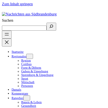
Zum Inhalt springen
Suchen
Startseite
Regionales
Region
Cottbus
Forst & Döbern
Guben & Umgebung
Spremberg & Umgebung
Sport
Wirtschaft
Personen
Damals
Kommentare
Ratgeber
Bauen & Leben
Gesundheit