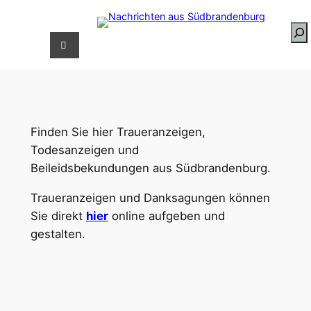
Zum
Inhalt
S
springen
u
c
h
e
n
Finden Sie hier Traueranzeigen,
Todesanzeigen und
Beileidsbekundungen aus Südbrandenburg.
Traueranzeigen und Danksagungen können
Sie direkt
hier
online aufgeben und
gestalten.