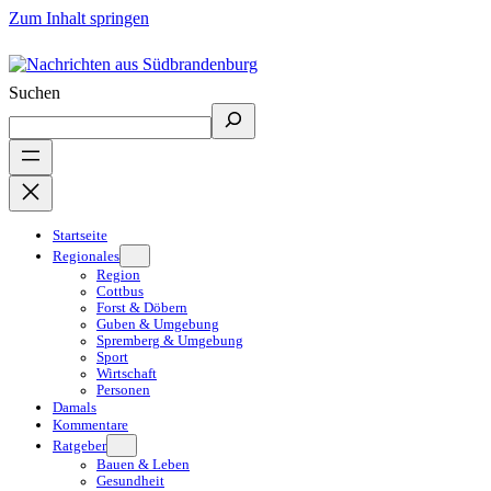
Zum Inhalt springen
Suchen
Startseite
Regionales
Region
Cottbus
Forst & Döbern
Guben & Umgebung
Spremberg & Umgebung
Sport
Wirtschaft
Personen
Damals
Kommentare
Ratgeber
Bauen & Leben
Gesundheit