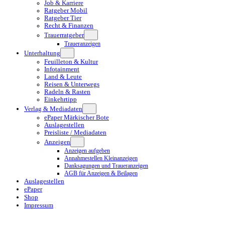
Job & Karriere
Ratgeber Mobil
Ratgeber Tier
Recht & Finanzen
Trauerratgeber
Traueranzeigen
Unterhaltung
Feuilleton & Kultur
Infotainment
Land & Leute
Reisen & Unterwegs
Radeln & Rasten
Einkehrtipp
Verlag & Mediadaten
ePaper Märkischer Bote
Auslagestellen
Preisliste / Mediadaten
Anzeigen
Anzeigen aufgeben
Annahmestellen Kleinanzeigen
Danksagungen und Traueranzeigen
AGB für Anzeigen & Beilagen
Auslagestellen
ePaper
Shop
Impressum