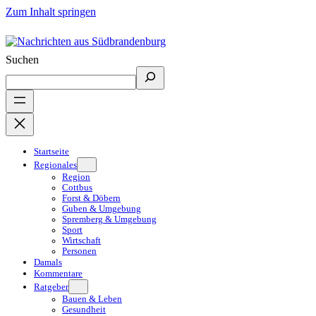
Zum Inhalt springen
Suchen
Startseite
Regionales
Region
Cottbus
Forst & Döbern
Guben & Umgebung
Spremberg & Umgebung
Sport
Wirtschaft
Personen
Damals
Kommentare
Ratgeber
Bauen & Leben
Gesundheit