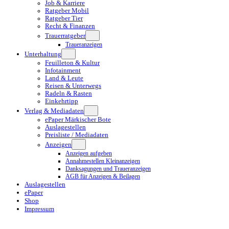
Job & Karriere
Ratgeber Mobil
Ratgeber Tier
Recht & Finanzen
Trauerratgeber
Traueranzeigen
Unterhaltung
Feuilleton & Kultur
Infotainment
Land & Leute
Reisen & Unterwegs
Radeln & Rasten
Einkehrtipp
Verlag & Mediadaten
ePaper Märkischer Bote
Auslagestellen
Preisliste / Mediadaten
Anzeigen
Anzeigen aufgeben
Annahmestellen Kleinanzeigen
Danksagungen und Traueranzeigen
AGB für Anzeigen & Beilagen
Auslagestellen
ePaper
Shop
Impressum