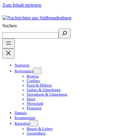
Zum Inhalt springen
Suchen
Startseite
Regionales
Region
Cottbus
Forst & Döbern
Guben & Umgebung
Spremberg & Umgebung
Sport
Wirtschaft
Personen
Damals
Kommentare
Ratgeber
Bauen & Leben
Gesundheit