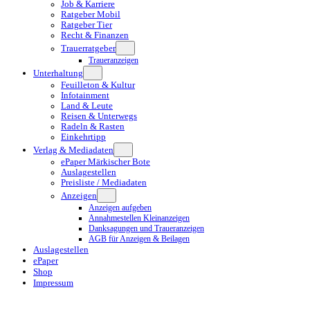
Job & Karriere
Ratgeber Mobil
Ratgeber Tier
Recht & Finanzen
Trauerratgeber
Traueranzeigen
Unterhaltung
Feuilleton & Kultur
Infotainment
Land & Leute
Reisen & Unterwegs
Radeln & Rasten
Einkehrtipp
Verlag & Mediadaten
ePaper Märkischer Bote
Auslagestellen
Preisliste / Mediadaten
Anzeigen
Anzeigen aufgeben
Annahmestellen Kleinanzeigen
Danksagungen und Traueranzeigen
AGB für Anzeigen & Beilagen
Auslagestellen
ePaper
Shop
Impressum