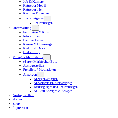
Job & Karriere
Ratgeber Mobil
Ratgeber Tier
Recht & Finanzen
Trauerratgeber
Traueranzeigen
Unterhaltung
Feuilleton & Kultur
Infotainment
Land & Leute
Reisen & Unterwegs
Radeln & Rasten
Einkehrtipp
Verlag & Mediadaten
ePaper Märkischer Bote
Auslagestellen
Preisliste / Mediadaten
Anzeigen
Anzeigen aufgeben
Annahmestellen Kleinanzeigen
Danksagungen und Traueranzeigen
AGB für Anzeigen & Beilagen
Auslagestellen
ePaper
Shop
Impressum