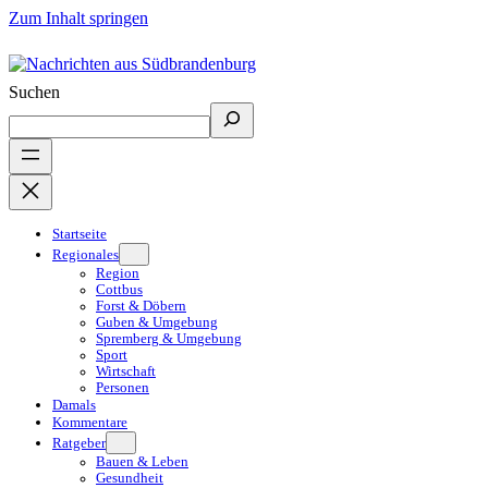
Zum Inhalt springen
Suchen
Startseite
Regionales
Region
Cottbus
Forst & Döbern
Guben & Umgebung
Spremberg & Umgebung
Sport
Wirtschaft
Personen
Damals
Kommentare
Ratgeber
Bauen & Leben
Gesundheit