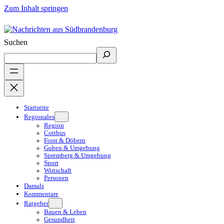
Zum Inhalt springen
Suchen
Startseite
Regionales
Region
Cottbus
Forst & Döbern
Guben & Umgebung
Spremberg & Umgebung
Sport
Wirtschaft
Personen
Damals
Kommentare
Ratgeber
Bauen & Leben
Gesundheit