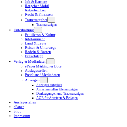
Job & Karriere
Ratgeber Mobil
Ratgeber Tier
Recht & Finanzen
Trauerratgeber
Traueranzeigen
Unterhaltung
Feuilleton & Kultur
Infotainment
Land & Leute
Reisen & Unterwegs
Radeln & Rasten
Einkehrtipp
Verlag & Mediadaten
ePaper Märkischer Bote
Auslagestellen
Preisliste / Mediadaten
Anzeigen
Anzeigen aufgeben
Annahmestellen Kleinanzeigen
Danksagungen und Traueranzeigen
AGB für Anzeigen & Beilagen
Auslagestellen
ePaper
Shop
Impressum