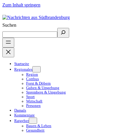
Zum Inhalt springen
Suchen
Startseite
Regionales
Region
Cottbus
Forst & Döbern
Guben & Umgebung
Spremberg & Umgebung
Sport
Wirtschaft
Personen
Damals
Kommentare
Ratgeber
Bauen & Leben
Gesundheit