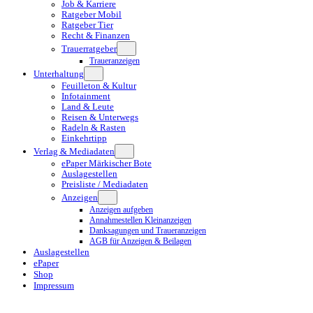
Job & Karriere
Ratgeber Mobil
Ratgeber Tier
Recht & Finanzen
Trauerratgeber
Traueranzeigen
Unterhaltung
Feuilleton & Kultur
Infotainment
Land & Leute
Reisen & Unterwegs
Radeln & Rasten
Einkehrtipp
Verlag & Mediadaten
ePaper Märkischer Bote
Auslagestellen
Preisliste / Mediadaten
Anzeigen
Anzeigen aufgeben
Annahmestellen Kleinanzeigen
Danksagungen und Traueranzeigen
AGB für Anzeigen & Beilagen
Auslagestellen
ePaper
Shop
Impressum