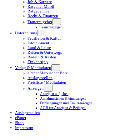
Job & Karriere
Ratgeber Mobil
Ratgeber Tier
Recht & Finanzen
Trauerratgeber
Traueranzeigen
Unterhaltung
Feuilleton & Kultur
Infotainment
Land & Leute
Reisen & Unterwegs
Radeln & Rasten
Einkehrtipp
Verlag & Mediadaten
ePaper Märkischer Bote
Auslagestellen
Preisliste / Mediadaten
Anzeigen
Anzeigen aufgeben
Annahmestellen Kleinanzeigen
Danksagungen und Traueranzeigen
AGB für Anzeigen & Beilagen
Auslagestellen
ePaper
Shop
Impressum