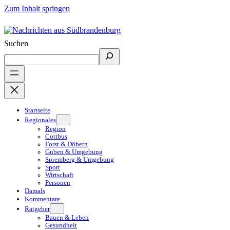
Zum Inhalt springen
Suchen
Startseite
Regionales
Region
Cottbus
Forst & Döbern
Guben & Umgebung
Spremberg & Umgebung
Sport
Wirtschaft
Personen
Damals
Kommentare
Ratgeber
Bauen & Leben
Gesundheit