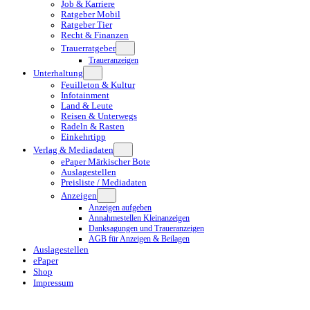
Job & Karriere
Ratgeber Mobil
Ratgeber Tier
Recht & Finanzen
Trauerratgeber
Traueranzeigen
Unterhaltung
Feuilleton & Kultur
Infotainment
Land & Leute
Reisen & Unterwegs
Radeln & Rasten
Einkehrtipp
Verlag & Mediadaten
ePaper Märkischer Bote
Auslagestellen
Preisliste / Mediadaten
Anzeigen
Anzeigen aufgeben
Annahmestellen Kleinanzeigen
Danksagungen und Traueranzeigen
AGB für Anzeigen & Beilagen
Auslagestellen
ePaper
Shop
Impressum