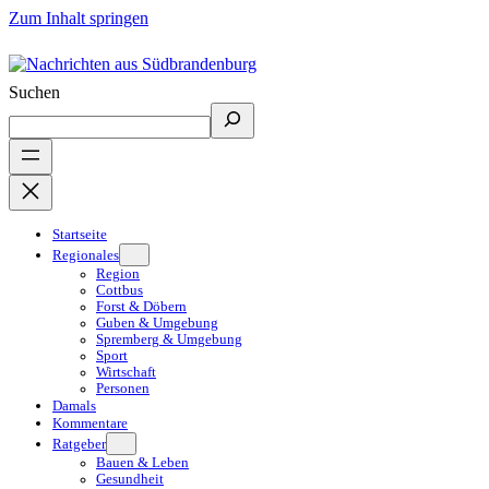
Zum Inhalt springen
Suchen
Startseite
Regionales
Region
Cottbus
Forst & Döbern
Guben & Umgebung
Spremberg & Umgebung
Sport
Wirtschaft
Personen
Damals
Kommentare
Ratgeber
Bauen & Leben
Gesundheit