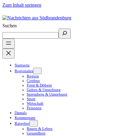
Zum Inhalt springen
Suchen
Startseite
Regionales
Region
Cottbus
Forst & Döbern
Guben & Umgebung
Spremberg & Umgebung
Sport
Wirtschaft
Personen
Damals
Kommentare
Ratgeber
Bauen & Leben
Gesundheit