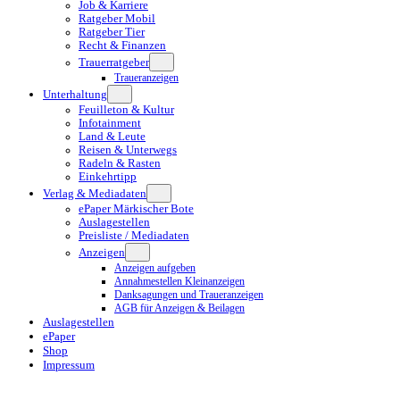
Job & Karriere
Ratgeber Mobil
Ratgeber Tier
Recht & Finanzen
Trauerratgeber
Traueranzeigen
Unterhaltung
Feuilleton & Kultur
Infotainment
Land & Leute
Reisen & Unterwegs
Radeln & Rasten
Einkehrtipp
Verlag & Mediadaten
ePaper Märkischer Bote
Auslagestellen
Preisliste / Mediadaten
Anzeigen
Anzeigen aufgeben
Annahmestellen Kleinanzeigen
Danksagungen und Traueranzeigen
AGB für Anzeigen & Beilagen
Auslagestellen
ePaper
Shop
Impressum