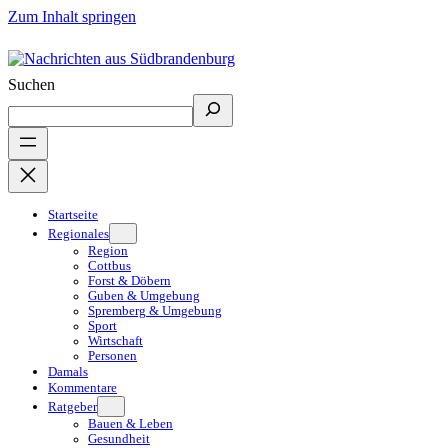
Zum Inhalt springen
Suchen
Startseite
Regionales
Region
Cottbus
Forst & Döbern
Guben & Umgebung
Spremberg & Umgebung
Sport
Wirtschaft
Personen
Damals
Kommentare
Ratgeber
Bauen & Leben
Gesundheit