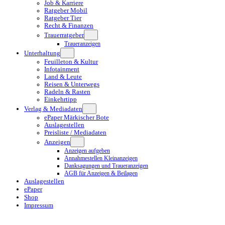
Job & Karriere
Ratgeber Mobil
Ratgeber Tier
Recht & Finanzen
Trauerratgeber
Traueranzeigen
Unterhaltung
Feuilleton & Kultur
Infotainment
Land & Leute
Reisen & Unterwegs
Radeln & Rasten
Einkehrtipp
Verlag & Mediadaten
ePaper Märkischer Bote
Auslagestellen
Preisliste / Mediadaten
Anzeigen
Anzeigen aufgeben
Annahmestellen Kleinanzeigen
Danksagungen und Traueranzeigen
AGB für Anzeigen & Beilagen
Auslagestellen
ePaper
Shop
Impressum