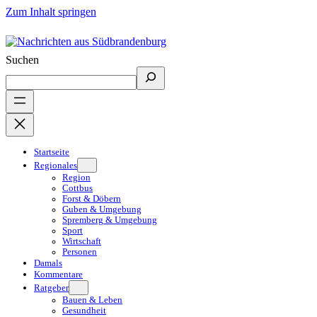
Zum Inhalt springen
Suchen
Startseite
Regionales
Region
Cottbus
Forst & Döbern
Guben & Umgebung
Spremberg & Umgebung
Sport
Wirtschaft
Personen
Damals
Kommentare
Ratgeber
Bauen & Leben
Gesundheit