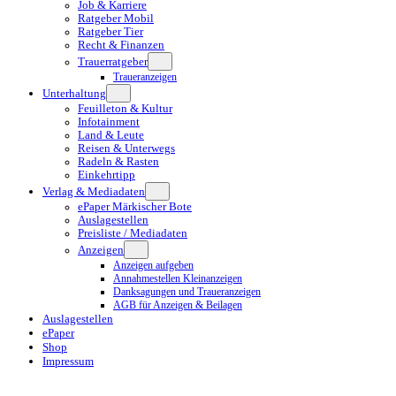
Job & Karriere
Ratgeber Mobil
Ratgeber Tier
Recht & Finanzen
Trauerratgeber
Traueranzeigen
Unterhaltung
Feuilleton & Kultur
Infotainment
Land & Leute
Reisen & Unterwegs
Radeln & Rasten
Einkehrtipp
Verlag & Mediadaten
ePaper Märkischer Bote
Auslagestellen
Preisliste / Mediadaten
Anzeigen
Anzeigen aufgeben
Annahmestellen Kleinanzeigen
Danksagungen und Traueranzeigen
AGB für Anzeigen & Beilagen
Auslagestellen
ePaper
Shop
Impressum