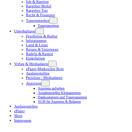
Job & Karriere
Ratgeber Mobil
Ratgeber Tier
Recht & Finanzen
Trauerratgeber
Traueranzeigen
Unterhaltung
Feuilleton & Kultur
Infotainment
Land & Leute
Reisen & Unterwegs
Radeln & Rasten
Einkehrtipp
Verlag & Mediadaten
ePaper Märkischer Bote
Auslagestellen
Preisliste / Mediadaten
Anzeigen
Anzeigen aufgeben
Annahmestellen Kleinanzeigen
Danksagungen und Traueranzeigen
AGB für Anzeigen & Beilagen
Auslagestellen
ePaper
Shop
Impressum