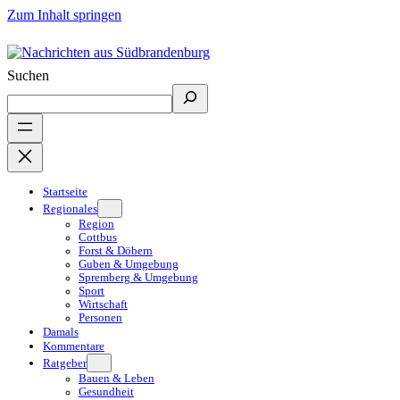
Zum Inhalt springen
Suchen
Startseite
Regionales
Region
Cottbus
Forst & Döbern
Guben & Umgebung
Spremberg & Umgebung
Sport
Wirtschaft
Personen
Damals
Kommentare
Ratgeber
Bauen & Leben
Gesundheit