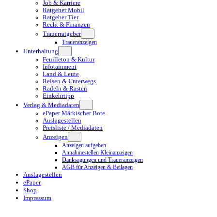
Job & Karriere
Ratgeber Mobil
Ratgeber Tier
Recht & Finanzen
Trauerratgeber
Traueranzeigen
Unterhaltung
Feuilleton & Kultur
Infotainment
Land & Leute
Reisen & Unterwegs
Radeln & Rasten
Einkehrtipp
Verlag & Mediadaten
ePaper Märkischer Bote
Auslagestellen
Preisliste / Mediadaten
Anzeigen
Anzeigen aufgeben
Annahmestellen Kleinanzeigen
Danksagungen und Traueranzeigen
AGB für Anzeigen & Beilagen
Auslagestellen
ePaper
Shop
Impressum