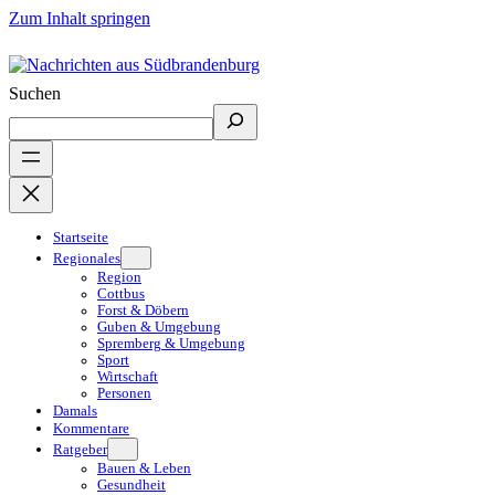
Zum Inhalt springen
Suchen
Startseite
Regionales
Region
Cottbus
Forst & Döbern
Guben & Umgebung
Spremberg & Umgebung
Sport
Wirtschaft
Personen
Damals
Kommentare
Ratgeber
Bauen & Leben
Gesundheit