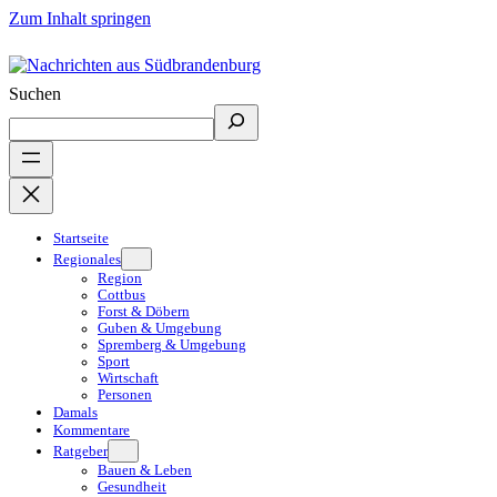
Zum Inhalt springen
Suchen
Startseite
Regionales
Region
Cottbus
Forst & Döbern
Guben & Umgebung
Spremberg & Umgebung
Sport
Wirtschaft
Personen
Damals
Kommentare
Ratgeber
Bauen & Leben
Gesundheit