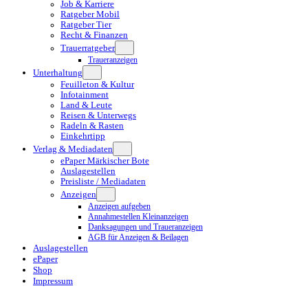
Job & Karriere
Ratgeber Mobil
Ratgeber Tier
Recht & Finanzen
Trauerratgeber
Traueranzeigen
Unterhaltung
Feuilleton & Kultur
Infotainment
Land & Leute
Reisen & Unterwegs
Radeln & Rasten
Einkehrtipp
Verlag & Mediadaten
ePaper Märkischer Bote
Auslagestellen
Preisliste / Mediadaten
Anzeigen
Anzeigen aufgeben
Annahmestellen Kleinanzeigen
Danksagungen und Traueranzeigen
AGB für Anzeigen & Beilagen
Auslagestellen
ePaper
Shop
Impressum