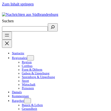
Zum Inhalt springen
Suchen
Startseite
Regionales
Region
Cottbus
Forst & Döbern
Guben & Umgebung
Spremberg & Umgebung
Sport
Wirtschaft
Personen
Damals
Kommentare
Ratgeber
Bauen & Leben
Gesundheit