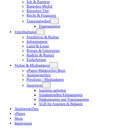
Job & Karriere
Ratgeber Mobil
Ratgeber Tier
Recht & Finanzen
Trauerratgeber
Traueranzeigen
Unterhaltung
Feuilleton & Kultur
Infotainment
Land & Leute
Reisen & Unterwegs
Radeln & Rasten
Einkehrtipp
Verlag & Mediadaten
ePaper Märkischer Bote
Auslagestellen
Preisliste / Mediadaten
Anzeigen
Anzeigen aufgeben
Annahmestellen Kleinanzeigen
Danksagungen und Traueranzeigen
AGB für Anzeigen & Beilagen
Auslagestellen
ePaper
Shop
Impressum