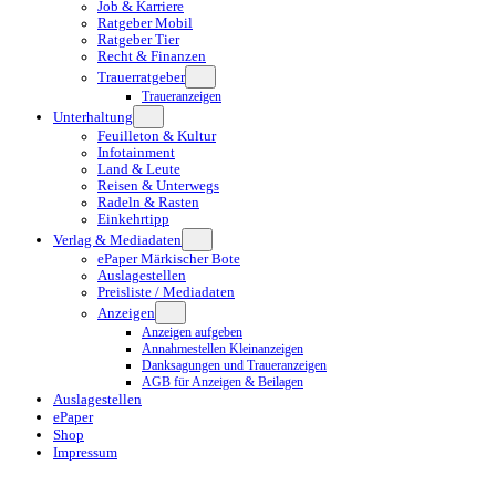
Job & Karriere
Ratgeber Mobil
Ratgeber Tier
Recht & Finanzen
Trauerratgeber
Traueranzeigen
Unterhaltung
Feuilleton & Kultur
Infotainment
Land & Leute
Reisen & Unterwegs
Radeln & Rasten
Einkehrtipp
Verlag & Mediadaten
ePaper Märkischer Bote
Auslagestellen
Preisliste / Mediadaten
Anzeigen
Anzeigen aufgeben
Annahmestellen Kleinanzeigen
Danksagungen und Traueranzeigen
AGB für Anzeigen & Beilagen
Auslagestellen
ePaper
Shop
Impressum