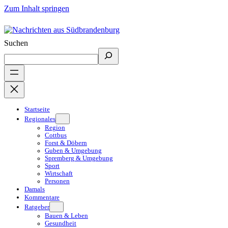
Zum Inhalt springen
Suchen
Startseite
Regionales
Region
Cottbus
Forst & Döbern
Guben & Umgebung
Spremberg & Umgebung
Sport
Wirtschaft
Personen
Damals
Kommentare
Ratgeber
Bauen & Leben
Gesundheit