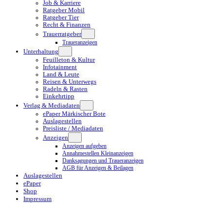
Job & Karriere
Ratgeber Mobil
Ratgeber Tier
Recht & Finanzen
Trauerratgeber
Traueranzeigen
Unterhaltung
Feuilleton & Kultur
Infotainment
Land & Leute
Reisen & Unterwegs
Radeln & Rasten
Einkehrtipp
Verlag & Mediadaten
ePaper Märkischer Bote
Auslagestellen
Preisliste / Mediadaten
Anzeigen
Anzeigen aufgeben
Annahmestellen Kleinanzeigen
Danksagungen und Traueranzeigen
AGB für Anzeigen & Beilagen
Auslagestellen
ePaper
Shop
Impressum