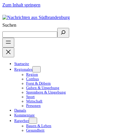
Zum Inhalt springen
Suchen
Startseite
Regionales
Region
Cottbus
Forst & Döbern
Guben & Umgebung
Spremberg & Umgebung
Sport
Wirtschaft
Personen
Damals
Kommentare
Ratgeber
Bauen & Leben
Gesundheit