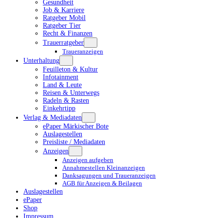
Gesundheit
Job & Karriere
Ratgeber Mobil
Ratgeber Tier
Recht & Finanzen
Trauerratgeber
Traueranzeigen
Unterhaltung
Feuilleton & Kultur
Infotainment
Land & Leute
Reisen & Unterwegs
Radeln & Rasten
Einkehrtipp
Verlag & Mediadaten
ePaper Märkischer Bote
Auslagestellen
Preisliste / Mediadaten
Anzeigen
Anzeigen aufgeben
Annahmestellen Kleinanzeigen
Danksagungen und Traueranzeigen
AGB für Anzeigen & Beilagen
Auslagestellen
ePaper
Shop
Impressum