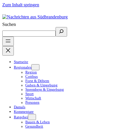
Zum Inhalt springen
Suchen
Startseite
Regionales
Region
Cottbus
Forst & Döbern
Guben & Umgebung
Spremberg & Umgebung
Sport
Wirtschaft
Personen
Damals
Kommentare
Ratgeber
Bauen & Leben
Gesundheit