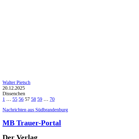
Walter Pietsch
20.12.2025
Dissenchen
1
…
55
56
57
58
59
…
70
Nachrichten aus Südbrandenburg
MB Trauer-Portal
Der Verlag