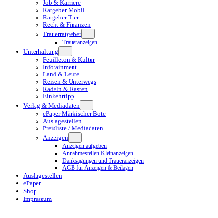
Job & Karriere
Ratgeber Mobil
Ratgeber Tier
Recht & Finanzen
Trauerratgeber
Traueranzeigen
Unterhaltung
Feuilleton & Kultur
Infotainment
Land & Leute
Reisen & Unterwegs
Radeln & Rasten
Einkehrtipp
Verlag & Mediadaten
ePaper Märkischer Bote
Auslagestellen
Preisliste / Mediadaten
Anzeigen
Anzeigen aufgeben
Annahmestellen Kleinanzeigen
Danksagungen und Traueranzeigen
AGB für Anzeigen & Beilagen
Auslagestellen
ePaper
Shop
Impressum