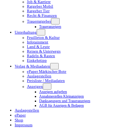
Job & Karriere
Ratgeber Mobil
Ratgeber Tier
Recht & Finanzen
Trauerratgeber
Traueranzeigen
Unterhaltung
Feuilleton & Kultur
Infotainment
Land & Leute
Reisen & Unterwegs
Radeln & Rasten
Einkehrtipp
Verlag & Mediadaten
ePaper Märkischer Bote
Auslagestellen
Preisliste / Mediadaten
Anzeigen
Anzeigen aufgeben
Annahmestellen Kleinanzeigen
Danksagungen und Traueranzeigen
AGB für Anzeigen & Beilagen
Auslagestellen
ePaper
Shop
Impressum