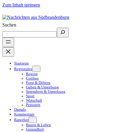
Zum Inhalt springen
Suchen
Startseite
Regionales
Region
Cottbus
Forst & Döbern
Guben & Umgebung
Spremberg & Umgebung
Sport
Wirtschaft
Personen
Damals
Kommentare
Ratgeber
Bauen & Leben
Gesundheit