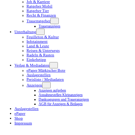
Job & Karriere
Ratgeber Mobil
Ratgeber Tier
Recht & Finanzen
Trauerratgeber
Traueranzeigen
Unterhaltung
Feuilleton & Kultur
Infotainment
Land & Leute
Reisen & Unterwegs
Radeln & Rasten
Einkehrtipp
Verlag & Mediadaten
ePaper Märkischer Bote
Auslagestellen
Preisliste / Mediadaten
Anzeigen
Anzeigen aufgeben
Annahmestellen Kleinanzeigen
Danksagungen und Traueranzeigen
AGB für Anzeigen & Beilagen
Auslagestellen
ePaper
Shop
Impressum