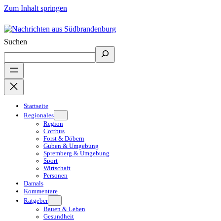
Zum Inhalt springen
Suchen
Startseite
Regionales
Region
Cottbus
Forst & Döbern
Guben & Umgebung
Spremberg & Umgebung
Sport
Wirtschaft
Personen
Damals
Kommentare
Ratgeber
Bauen & Leben
Gesundheit