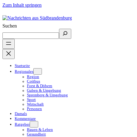
Zum Inhalt springen
Suchen
Startseite
Regionales
Region
Cottbus
Forst & Döbern
Guben & Umgebung
Spremberg & Umgebung
Sport
Wirtschaft
Personen
Damals
Kommentare
Ratgeber
Bauen & Leben
Gesundheit