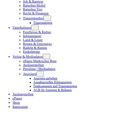
Job & Karriere
Ratgeber Mobil
Ratgeber Tier
Recht & Finanzen
Trauerratgeber
Traueranzeigen
Unterhaltung
Feuilleton & Kultur
Infotainment
Land & Leute
Reisen & Unterwegs
Radeln & Rasten
Einkehrtipp
Verlag & Mediadaten
ePaper Märkischer Bote
Auslagestellen
Preisliste / Mediadaten
Anzeigen
Anzeigen aufgeben
Annahmestellen Kleinanzeigen
Danksagungen und Traueranzeigen
AGB für Anzeigen & Beilagen
Auslagestellen
ePaper
Shop
Impressum