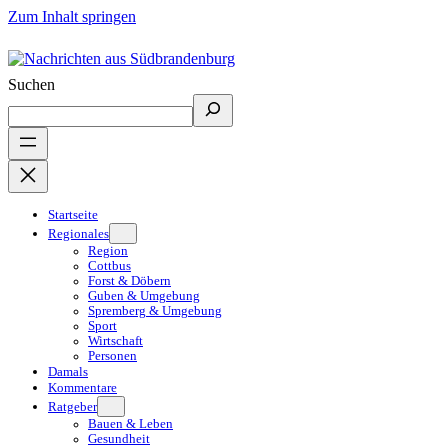
Zum Inhalt springen
Suchen
Startseite
Regionales
Region
Cottbus
Forst & Döbern
Guben & Umgebung
Spremberg & Umgebung
Sport
Wirtschaft
Personen
Damals
Kommentare
Ratgeber
Bauen & Leben
Gesundheit