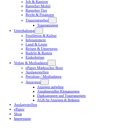
Job & Karriere
Ratgeber Mobil
Ratgeber Tier
Recht & Finanzen
Trauerratgeber
Traueranzeigen
Unterhaltung
Feuilleton & Kultur
Infotainment
Land & Leute
Reisen & Unterwegs
Radeln & Rasten
Einkehrtipp
Verlag & Mediadaten
ePaper Märkischer Bote
Auslagestellen
Preisliste / Mediadaten
Anzeigen
Anzeigen aufgeben
Annahmestellen Kleinanzeigen
Danksagungen und Traueranzeigen
AGB für Anzeigen & Beilagen
Auslagestellen
ePaper
Shop
Impressum