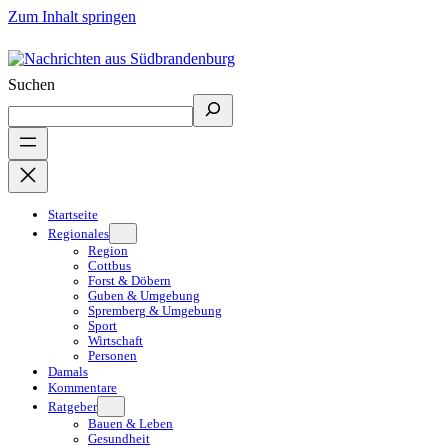
Zum Inhalt springen
Suchen
Startseite
Regionales
Region
Cottbus
Forst & Döbern
Guben & Umgebung
Spremberg & Umgebung
Sport
Wirtschaft
Personen
Damals
Kommentare
Ratgeber
Bauen & Leben
Gesundheit