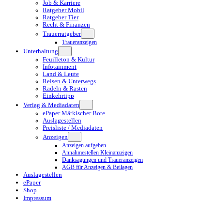
Job & Karriere
Ratgeber Mobil
Ratgeber Tier
Recht & Finanzen
Trauerratgeber
Traueranzeigen
Unterhaltung
Feuilleton & Kultur
Infotainment
Land & Leute
Reisen & Unterwegs
Radeln & Rasten
Einkehrtipp
Verlag & Mediadaten
ePaper Märkischer Bote
Auslagestellen
Preisliste / Mediadaten
Anzeigen
Anzeigen aufgeben
Annahmestellen Kleinanzeigen
Danksagungen und Traueranzeigen
AGB für Anzeigen & Beilagen
Auslagestellen
ePaper
Shop
Impressum