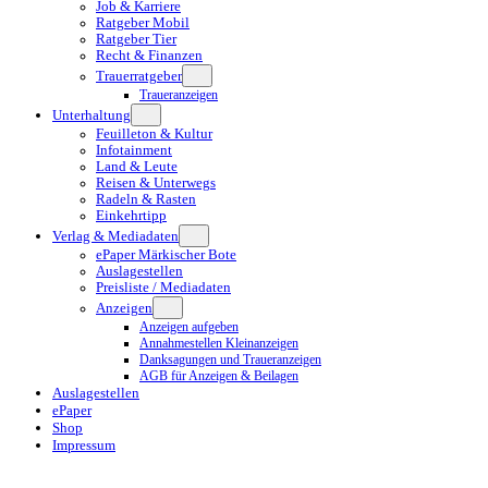
Job & Karriere
Ratgeber Mobil
Ratgeber Tier
Recht & Finanzen
Trauerratgeber
Traueranzeigen
Unterhaltung
Feuilleton & Kultur
Infotainment
Land & Leute
Reisen & Unterwegs
Radeln & Rasten
Einkehrtipp
Verlag & Mediadaten
ePaper Märkischer Bote
Auslagestellen
Preisliste / Mediadaten
Anzeigen
Anzeigen aufgeben
Annahmestellen Kleinanzeigen
Danksagungen und Traueranzeigen
AGB für Anzeigen & Beilagen
Auslagestellen
ePaper
Shop
Impressum