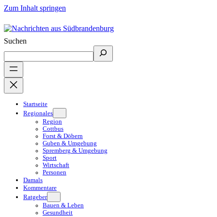
Zum Inhalt springen
Suchen
Startseite
Regionales
Region
Cottbus
Forst & Döbern
Guben & Umgebung
Spremberg & Umgebung
Sport
Wirtschaft
Personen
Damals
Kommentare
Ratgeber
Bauen & Leben
Gesundheit