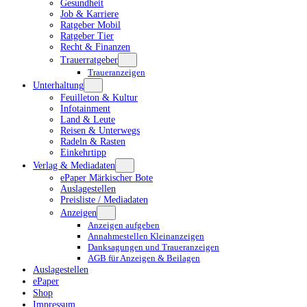
Gesundheit
Job & Karriere
Ratgeber Mobil
Ratgeber Tier
Recht & Finanzen
Trauerratgeber
Traueranzeigen
Unterhaltung
Feuilleton & Kultur
Infotainment
Land & Leute
Reisen & Unterwegs
Radeln & Rasten
Einkehrtipp
Verlag & Mediadaten
ePaper Märkischer Bote
Auslagestellen
Preisliste / Mediadaten
Anzeigen
Anzeigen aufgeben
Annahmestellen Kleinanzeigen
Danksagungen und Traueranzeigen
AGB für Anzeigen & Beilagen
Auslagestellen
ePaper
Shop
Impressum