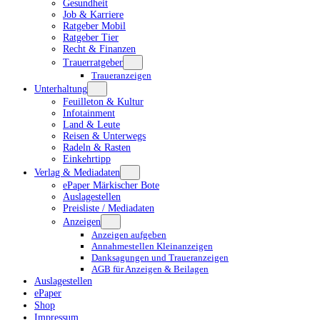
Gesundheit
Job & Karriere
Ratgeber Mobil
Ratgeber Tier
Recht & Finanzen
Trauerratgeber
Traueranzeigen
Unterhaltung
Feuilleton & Kultur
Infotainment
Land & Leute
Reisen & Unterwegs
Radeln & Rasten
Einkehrtipp
Verlag & Mediadaten
ePaper Märkischer Bote
Auslagestellen
Preisliste / Mediadaten
Anzeigen
Anzeigen aufgeben
Annahmestellen Kleinanzeigen
Danksagungen und Traueranzeigen
AGB für Anzeigen & Beilagen
Auslagestellen
ePaper
Shop
Impressum