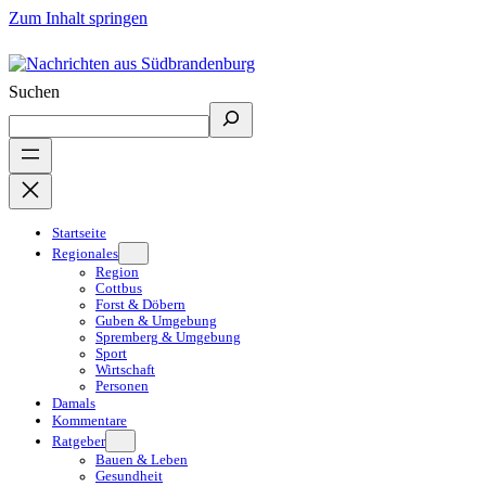
Zum Inhalt springen
Suchen
Startseite
Regionales
Region
Cottbus
Forst & Döbern
Guben & Umgebung
Spremberg & Umgebung
Sport
Wirtschaft
Personen
Damals
Kommentare
Ratgeber
Bauen & Leben
Gesundheit