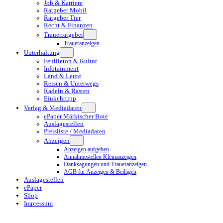
Job & Karriere
Ratgeber Mobil
Ratgeber Tier
Recht & Finanzen
Trauerratgeber
Traueranzeigen
Unterhaltung
Feuilleton & Kultur
Infotainment
Land & Leute
Reisen & Unterwegs
Radeln & Rasten
Einkehrtipp
Verlag & Mediadaten
ePaper Märkischer Bote
Auslagestellen
Preisliste / Mediadaten
Anzeigen
Anzeigen aufgeben
Annahmestellen Kleinanzeigen
Danksagungen und Traueranzeigen
AGB für Anzeigen & Beilagen
Auslagestellen
ePaper
Shop
Impressum