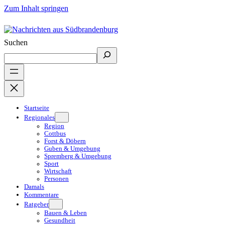
Zum Inhalt springen
Suchen
Startseite
Regionales
Region
Cottbus
Forst & Döbern
Guben & Umgebung
Spremberg & Umgebung
Sport
Wirtschaft
Personen
Damals
Kommentare
Ratgeber
Bauen & Leben
Gesundheit