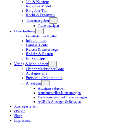
Job & Karriere
Ratgeber Mobil
Ratgeber Tier
Recht & Finanzen
Trauerratgeber
Traueranzeigen
Unterhaltung
Feuilleton & Kultur
Infotainment
Land & Leute
Reisen & Unterwegs
Radeln & Rasten
Einkehrtipp
Verlag & Mediadaten
ePaper Märkischer Bote
Auslagestellen
Preisliste / Mediadaten
Anzeigen
Anzeigen aufgeben
Annahmestellen Kleinanzeigen
Danksagungen und Traueranzeigen
AGB für Anzeigen & Beilagen
Auslagestellen
ePaper
Shop
Impressum