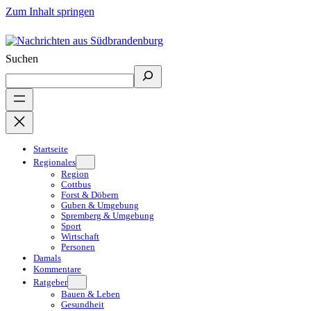
Zum Inhalt springen
Suchen
Startseite
Regionales
Region
Cottbus
Forst & Döbern
Guben & Umgebung
Spremberg & Umgebung
Sport
Wirtschaft
Personen
Damals
Kommentare
Ratgeber
Bauen & Leben
Gesundheit