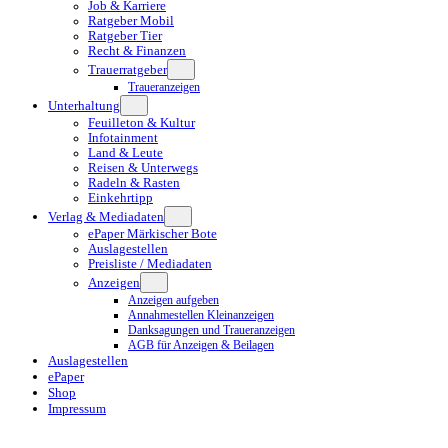
Job & Karriere
Ratgeber Mobil
Ratgeber Tier
Recht & Finanzen
Trauerratgeber
Traueranzeigen
Unterhaltung
Feuilleton & Kultur
Infotainment
Land & Leute
Reisen & Unterwegs
Radeln & Rasten
Einkehrtipp
Verlag & Mediadaten
ePaper Märkischer Bote
Auslagestellen
Preisliste / Mediadaten
Anzeigen
Anzeigen aufgeben
Annahmestellen Kleinanzeigen
Danksagungen und Traueranzeigen
AGB für Anzeigen & Beilagen
Auslagestellen
ePaper
Shop
Impressum