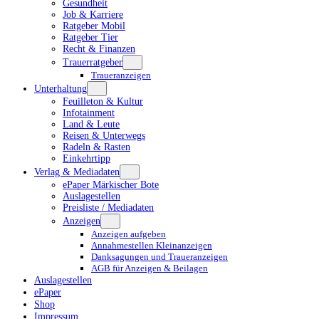
Gesundheit
Job & Karriere
Ratgeber Mobil
Ratgeber Tier
Recht & Finanzen
Trauerratgeber
Traueranzeigen
Unterhaltung
Feuilleton & Kultur
Infotainment
Land & Leute
Reisen & Unterwegs
Radeln & Rasten
Einkehrtipp
Verlag & Mediadaten
ePaper Märkischer Bote
Auslagestellen
Preisliste / Mediadaten
Anzeigen
Anzeigen aufgeben
Annahmestellen Kleinanzeigen
Danksagungen und Traueranzeigen
AGB für Anzeigen & Beilagen
Auslagestellen
ePaper
Shop
Impressum