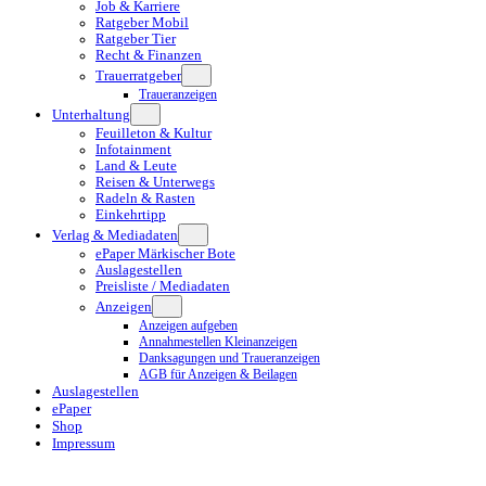
Job & Karriere
Ratgeber Mobil
Ratgeber Tier
Recht & Finanzen
Trauerratgeber
Traueranzeigen
Unterhaltung
Feuilleton & Kultur
Infotainment
Land & Leute
Reisen & Unterwegs
Radeln & Rasten
Einkehrtipp
Verlag & Mediadaten
ePaper Märkischer Bote
Auslagestellen
Preisliste / Mediadaten
Anzeigen
Anzeigen aufgeben
Annahmestellen Kleinanzeigen
Danksagungen und Traueranzeigen
AGB für Anzeigen & Beilagen
Auslagestellen
ePaper
Shop
Impressum