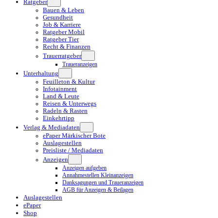
Ratgeber
Bauen & Leben
Gesundheit
Job & Karriere
Ratgeber Mobil
Ratgeber Tier
Recht & Finanzen
Trauerratgeber
Traueranzeigen
Unterhaltung
Feuilleton & Kultur
Infotainment
Land & Leute
Reisen & Unterwegs
Radeln & Rasten
Einkehrtipp
Verlag & Mediadaten
ePaper Märkischer Bote
Auslagestellen
Preisliste / Mediadaten
Anzeigen
Anzeigen aufgeben
Annahmestellen Kleinanzeigen
Danksagungen und Traueranzeigen
AGB für Anzeigen & Beilagen
Auslagestellen
ePaper
Shop