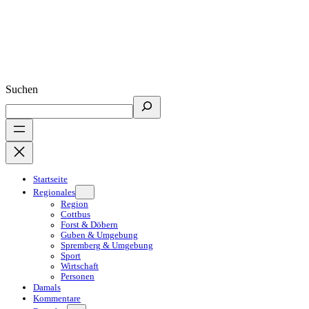
Suchen
Startseite
Regionales
Region
Cottbus
Forst & Döbern
Guben & Umgebung
Spremberg & Umgebung
Sport
Wirtschaft
Personen
Damals
Kommentare