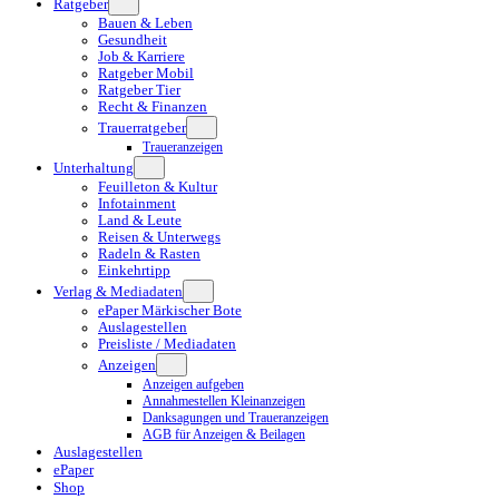
Ratgeber
Bauen & Leben
Gesundheit
Job & Karriere
Ratgeber Mobil
Ratgeber Tier
Recht & Finanzen
Trauerratgeber
Traueranzeigen
Unterhaltung
Feuilleton & Kultur
Infotainment
Land & Leute
Reisen & Unterwegs
Radeln & Rasten
Einkehrtipp
Verlag & Mediadaten
ePaper Märkischer Bote
Auslagestellen
Preisliste / Mediadaten
Anzeigen
Anzeigen aufgeben
Annahmestellen Kleinanzeigen
Danksagungen und Traueranzeigen
AGB für Anzeigen & Beilagen
Auslagestellen
ePaper
Shop