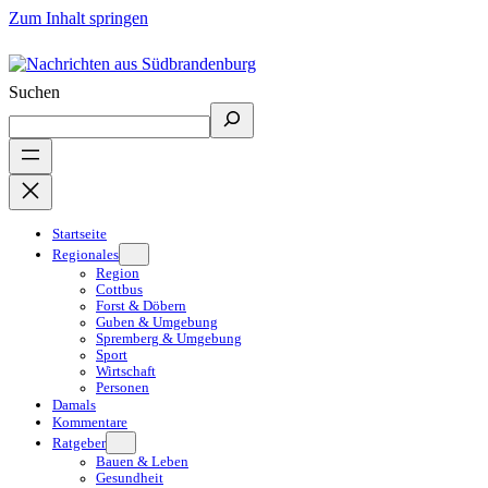
Zum Inhalt springen
Suchen
Startseite
Regionales
Region
Cottbus
Forst & Döbern
Guben & Umgebung
Spremberg & Umgebung
Sport
Wirtschaft
Personen
Damals
Kommentare
Ratgeber
Bauen & Leben
Gesundheit