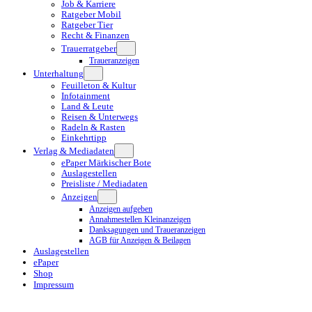
Job & Karriere
Ratgeber Mobil
Ratgeber Tier
Recht & Finanzen
Trauerratgeber
Traueranzeigen
Unterhaltung
Feuilleton & Kultur
Infotainment
Land & Leute
Reisen & Unterwegs
Radeln & Rasten
Einkehrtipp
Verlag & Mediadaten
ePaper Märkischer Bote
Auslagestellen
Preisliste / Mediadaten
Anzeigen
Anzeigen aufgeben
Annahmestellen Kleinanzeigen
Danksagungen und Traueranzeigen
AGB für Anzeigen & Beilagen
Auslagestellen
ePaper
Shop
Impressum