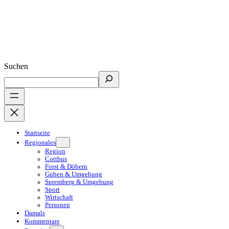
Suchen
Startseite
Regionales
Region
Cottbus
Forst & Döbern
Guben & Umgebung
Spremberg & Umgebung
Sport
Wirtschaft
Personen
Damals
Kommentare