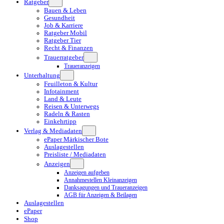
Ratgeber
Bauen & Leben
Gesundheit
Job & Karriere
Ratgeber Mobil
Ratgeber Tier
Recht & Finanzen
Trauerratgeber
Traueranzeigen
Unterhaltung
Feuilleton & Kultur
Infotainment
Land & Leute
Reisen & Unterwegs
Radeln & Rasten
Einkehrtipp
Verlag & Mediadaten
ePaper Märkischer Bote
Auslagestellen
Preisliste / Mediadaten
Anzeigen
Anzeigen aufgeben
Annahmestellen Kleinanzeigen
Danksagungen und Traueranzeigen
AGB für Anzeigen & Beilagen
Auslagestellen
ePaper
Shop