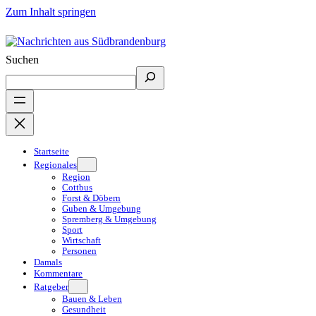
Zum Inhalt springen
Suchen
Startseite
Regionales
Region
Cottbus
Forst & Döbern
Guben & Umgebung
Spremberg & Umgebung
Sport
Wirtschaft
Personen
Damals
Kommentare
Ratgeber
Bauen & Leben
Gesundheit