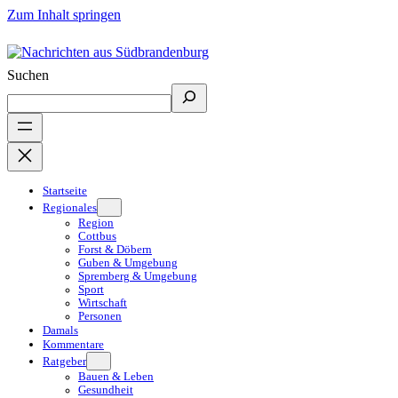
Zum Inhalt springen
Suchen
Startseite
Regionales
Region
Cottbus
Forst & Döbern
Guben & Umgebung
Spremberg & Umgebung
Sport
Wirtschaft
Personen
Damals
Kommentare
Ratgeber
Bauen & Leben
Gesundheit