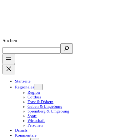
Suchen
Startseite
Regionales
Region
Cottbus
Forst & Döbern
Guben & Umgebung
Spremberg & Umgebung
Sport
Wirtschaft
Personen
Damals
Kommentare