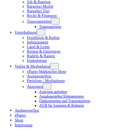
Job & Karriere
Ratgeber Mobil
Ratgeber Tier
Recht & Finanzen
Trauerratgeber
Traueranzeigen
Unterhaltung
Feuilleton & Kultur
Infotainment
Land & Leute
Reisen & Unterwegs
Radeln & Rasten
Einkehrtipp
Verlag & Mediadaten
ePaper Märkischer Bote
Auslagestellen
Preisliste / Mediadaten
Anzeigen
Anzeigen aufgeben
Annahmestellen Kleinanzeigen
Danksagungen und Traueranzeigen
AGB für Anzeigen & Beilagen
Auslagestellen
ePaper
Shop
Impressum