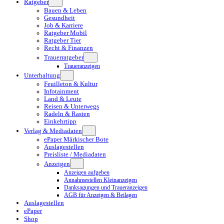
Ratgeber
Bauen & Leben
Gesundheit
Job & Karriere
Ratgeber Mobil
Ratgeber Tier
Recht & Finanzen
Trauerratgeber
Traueranzeigen
Unterhaltung
Feuilleton & Kultur
Infotainment
Land & Leute
Reisen & Unterwegs
Radeln & Rasten
Einkehrtipp
Verlag & Mediadaten
ePaper Märkischer Bote
Auslagestellen
Preisliste / Mediadaten
Anzeigen
Anzeigen aufgeben
Annahmestellen Kleinanzeigen
Danksagungen und Traueranzeigen
AGB für Anzeigen & Beilagen
Auslagestellen
ePaper
Shop