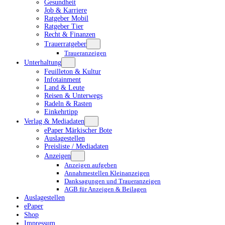
Gesundheit
Job & Karriere
Ratgeber Mobil
Ratgeber Tier
Recht & Finanzen
Trauerratgeber
Traueranzeigen
Unterhaltung
Feuilleton & Kultur
Infotainment
Land & Leute
Reisen & Unterwegs
Radeln & Rasten
Einkehrtipp
Verlag & Mediadaten
ePaper Märkischer Bote
Auslagestellen
Preisliste / Mediadaten
Anzeigen
Anzeigen aufgeben
Annahmestellen Kleinanzeigen
Danksagungen und Traueranzeigen
AGB für Anzeigen & Beilagen
Auslagestellen
ePaper
Shop
Impressum