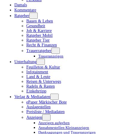
Damals
Kommentare
Ratgeber
Bauen & Leben
Gesundheit
Job & Karriere
Ratgeber Mobil
Ratgeber Tier
Recht & Finanzen
Trauerratgeber
Traueranzeigen
Unterhaltung
Feuilleton & Kultur
Infotainment
Land & Leute
Reisen & Unterwegs
Radeln & Rasten
Einkehrtipp
Verlag & Mediadaten
ePaper Märkischer Bote
Auslagestellen
Preisliste / Mediadaten
Anzeigen
Anzeigen aufgeben
Annahmestellen Kleinanzeigen
Danksagungen und Traueranzeigen