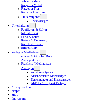
Job & Karriere
Ratgeber Mobil
Ratgeber Tier
Recht & Finanzen
Trauerratgeber
Traueranzeigen
Unterhaltung
Feuilleton & Kultur
Infotainment
Land & Leute
Reisen & Unterwegs
Radeln & Rasten
Einkehrtipp
Verlag & Mediadaten
ePaper Märkischer Bote
Auslagestellen
Preisliste / Mediadaten
Anzeigen
Anzeigen aufgeben
Annahmestellen Kleinanzeigen
Danksagungen und Traueranzeigen
AGB für Anzeigen & Beilagen
Auslagestellen
ePaper
Shop
Impressum