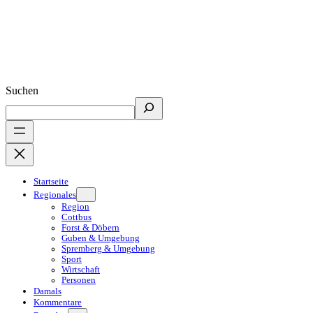
Suchen
Startseite
Regionales
Region
Cottbus
Forst & Döbern
Guben & Umgebung
Spremberg & Umgebung
Sport
Wirtschaft
Personen
Damals
Kommentare