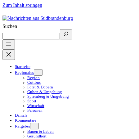
Zum Inhalt springen
Suchen
Startseite
Regionales
Region
Cottbus
Forst & Döbern
Guben & Umgebung
Spremberg & Umgebung
Sport
Wirtschaft
Personen
Damals
Kommentare
Ratgeber
Bauen & Leben
Gesundheit