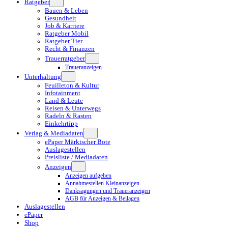
Ratgeber
Bauen & Leben
Gesundheit
Job & Karriere
Ratgeber Mobil
Ratgeber Tier
Recht & Finanzen
Trauerratgeber
Traueranzeigen
Unterhaltung
Feuilleton & Kultur
Infotainment
Land & Leute
Reisen & Unterwegs
Radeln & Rasten
Einkehrtipp
Verlag & Mediadaten
ePaper Märkischer Bote
Auslagestellen
Preisliste / Mediadaten
Anzeigen
Anzeigen aufgeben
Annahmestellen Kleinanzeigen
Danksagungen und Traueranzeigen
AGB für Anzeigen & Beilagen
Auslagestellen
ePaper
Shop