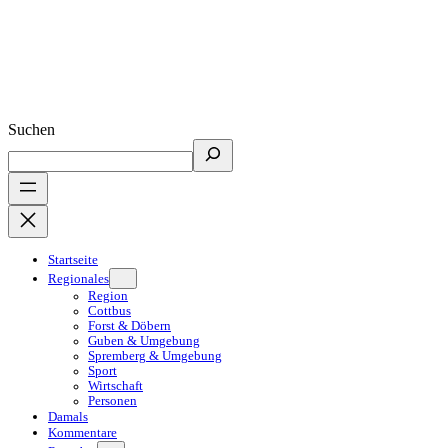
Suchen
Startseite
Regionales
Region
Cottbus
Forst & Döbern
Guben & Umgebung
Spremberg & Umgebung
Sport
Wirtschaft
Personen
Damals
Kommentare