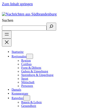
Zum Inhalt springen
Suchen
Startseite
Regionales
Region
Cottbus
Forst & Döbern
Guben & Umgebung
Spremberg & Umgebung
Sport
Wirtschaft
Personen
Damals
Kommentare
Ratgeber
Bauen & Leben
Gesundheit