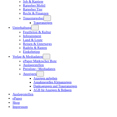
Job & Karriere
Ratgeber Mobil
Ratgeber Tier
Recht & Finanzen
Trauerratgeber
Traueranzeigen
Unterhaltung
Feuilleton & Kultur
Infotainment
Land & Leute
Reisen & Unterwegs
Radeln & Rasten
Einkehrtipp
Verlag & Mediadaten
ePaper Märkischer Bote
Auslagestellen
Preisliste / Mediadaten
Anzeigen
Anzeigen aufgeben
Annahmestellen Kleinanzeigen
Danksagungen und Traueranzeigen
AGB für Anzeigen & Beilagen
Auslagestellen
ePaper
Shop
Impressum