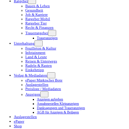
Ratgeber
Bauen & Leben
Gesundheit
Job & Karriere
Ratgeber Mobil
Ratgeber Tier
Recht & Finanzen
Trauerratgeber
Traueranzeigen
Unterhaltung
Feuilleton & Kultur
Infotainment
Land & Leute
Reisen & Unterwegs
Radeln & Rasten
Einkehrtipp
Verlag & Mediadaten
ePaper Märkischer Bote
Auslagestellen
Preisliste / Mediadaten
Anzeigen
Anzeigen aufgeben
Annahmestellen Kleinanzeigen
Danksagungen und Traueranzeigen
AGB für Anzeigen & Beilagen
Auslagestellen
ePaper
Shop