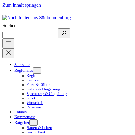
Zum Inhalt springen
Suchen
Startseite
Regionales
Region
Cottbus
Forst & Döbern
Guben & Umgebung
Spremberg & Umgebung
Sport
Wirtschaft
Personen
Damals
Kommentare
Ratgeber
Bauen & Leben
Gesundheit