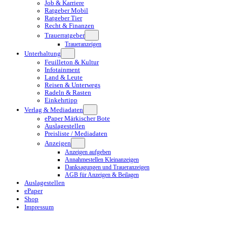
Job & Karriere
Ratgeber Mobil
Ratgeber Tier
Recht & Finanzen
Trauerratgeber
Traueranzeigen
Unterhaltung
Feuilleton & Kultur
Infotainment
Land & Leute
Reisen & Unterwegs
Radeln & Rasten
Einkehrtipp
Verlag & Mediadaten
ePaper Märkischer Bote
Auslagestellen
Preisliste / Mediadaten
Anzeigen
Anzeigen aufgeben
Annahmestellen Kleinanzeigen
Danksagungen und Traueranzeigen
AGB für Anzeigen & Beilagen
Auslagestellen
ePaper
Shop
Impressum