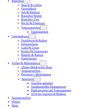
Ratgeber
Bauen & Leben
Gesundheit
Job & Karriere
Ratgeber Mobil
Ratgeber Tier
Recht & Finanzen
Trauerratgeber
Traueranzeigen
Unterhaltung
Feuilleton & Kultur
Infotainment
Land & Leute
Reisen & Unterwegs
Radeln & Rasten
Einkehrtipp
Verlag & Mediadaten
ePaper Märkischer Bote
Auslagestellen
Preisliste / Mediadaten
Anzeigen
Anzeigen aufgeben
Annahmestellen Kleinanzeigen
Danksagungen und Traueranzeigen
AGB für Anzeigen & Beilagen
Auslagestellen
ePaper
Shop