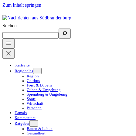
Zum Inhalt springen
Suchen
Startseite
Regionales
Region
Cottbus
Forst & Döbern
Guben & Umgebung
Spremberg & Umgebung
Sport
Wirtschaft
Personen
Damals
Kommentare
Ratgeber
Bauen & Leben
Gesundheit