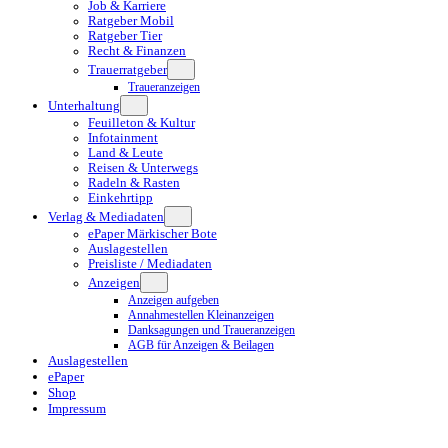
Job & Karriere
Ratgeber Mobil
Ratgeber Tier
Recht & Finanzen
Trauerratgeber
Traueranzeigen
Unterhaltung
Feuilleton & Kultur
Infotainment
Land & Leute
Reisen & Unterwegs
Radeln & Rasten
Einkehrtipp
Verlag & Mediadaten
ePaper Märkischer Bote
Auslagestellen
Preisliste / Mediadaten
Anzeigen
Anzeigen aufgeben
Annahmestellen Kleinanzeigen
Danksagungen und Traueranzeigen
AGB für Anzeigen & Beilagen
Auslagestellen
ePaper
Shop
Impressum