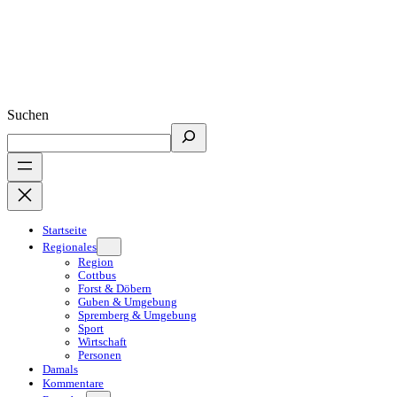
Suchen
Startseite
Regionales
Region
Cottbus
Forst & Döbern
Guben & Umgebung
Spremberg & Umgebung
Sport
Wirtschaft
Personen
Damals
Kommentare