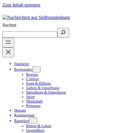
Zum Inhalt springen
Suchen
Startseite
Regionales
Region
Cottbus
Forst & Döbern
Guben & Umgebung
Spremberg & Umgebung
Sport
Wirtschaft
Personen
Damals
Kommentare
Ratgeber
Bauen & Leben
Gesundheit