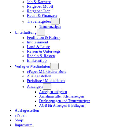
Job & Karriere
Ratgeber Mobil
Ratgeber Tier
Recht & Finanzen
Trauerratgeber
Traueranzeigen
Unterhaltung
Feuilleton & Kultur
Infotainment
Land & Leute
Reisen & Unterwegs
Radeln & Rasten
Einkehrtipp
Verlag & Mediadaten
ePaper Märkischer Bote
Auslagestellen
Preisliste / Mediadaten
Anzeigen
Anzeigen aufgeben
Annahmestellen Kleinanzeigen
Danksagungen und Traueranzeigen
AGB für Anzeigen & Beilagen
Auslagestellen
ePaper
Shop
Impressum