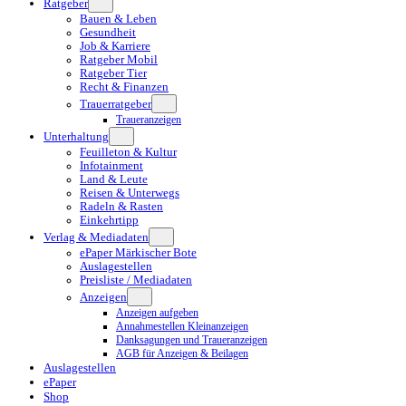
Ratgeber
Bauen & Leben
Gesundheit
Job & Karriere
Ratgeber Mobil
Ratgeber Tier
Recht & Finanzen
Trauerratgeber
Traueranzeigen
Unterhaltung
Feuilleton & Kultur
Infotainment
Land & Leute
Reisen & Unterwegs
Radeln & Rasten
Einkehrtipp
Verlag & Mediadaten
ePaper Märkischer Bote
Auslagestellen
Preisliste / Mediadaten
Anzeigen
Anzeigen aufgeben
Annahmestellen Kleinanzeigen
Danksagungen und Traueranzeigen
AGB für Anzeigen & Beilagen
Auslagestellen
ePaper
Shop