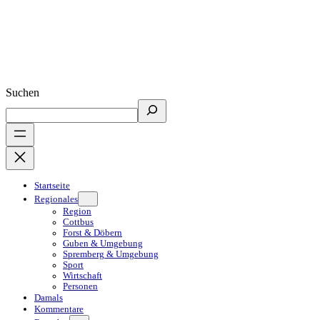
Suchen
Startseite
Regionales
Region
Cottbus
Forst & Döbern
Guben & Umgebung
Spremberg & Umgebung
Sport
Wirtschaft
Personen
Damals
Kommentare