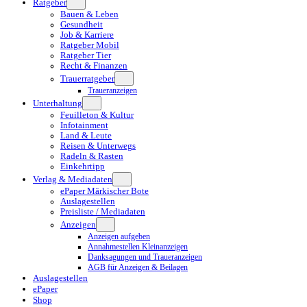
Ratgeber
Bauen & Leben
Gesundheit
Job & Karriere
Ratgeber Mobil
Ratgeber Tier
Recht & Finanzen
Trauerratgeber
Traueranzeigen
Unterhaltung
Feuilleton & Kultur
Infotainment
Land & Leute
Reisen & Unterwegs
Radeln & Rasten
Einkehrtipp
Verlag & Mediadaten
ePaper Märkischer Bote
Auslagestellen
Preisliste / Mediadaten
Anzeigen
Anzeigen aufgeben
Annahmestellen Kleinanzeigen
Danksagungen und Traueranzeigen
AGB für Anzeigen & Beilagen
Auslagestellen
ePaper
Shop