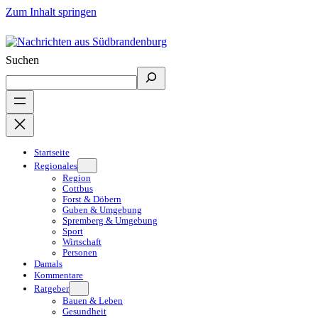
Zum Inhalt springen
Suchen
Startseite
Regionales
Region
Cottbus
Forst & Döbern
Guben & Umgebung
Spremberg & Umgebung
Sport
Wirtschaft
Personen
Damals
Kommentare
Ratgeber
Bauen & Leben
Gesundheit