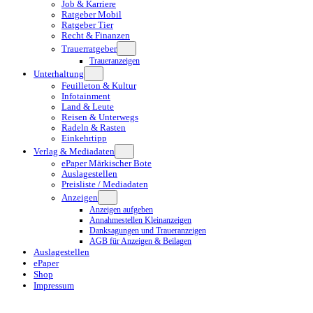
Job & Karriere
Ratgeber Mobil
Ratgeber Tier
Recht & Finanzen
Trauerratgeber
Traueranzeigen
Unterhaltung
Feuilleton & Kultur
Infotainment
Land & Leute
Reisen & Unterwegs
Radeln & Rasten
Einkehrtipp
Verlag & Mediadaten
ePaper Märkischer Bote
Auslagestellen
Preisliste / Mediadaten
Anzeigen
Anzeigen aufgeben
Annahmestellen Kleinanzeigen
Danksagungen und Traueranzeigen
AGB für Anzeigen & Beilagen
Auslagestellen
ePaper
Shop
Impressum