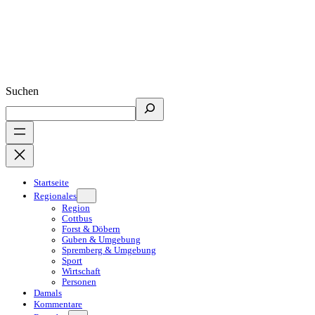
Suchen
Startseite
Regionales
Region
Cottbus
Forst & Döbern
Guben & Umgebung
Spremberg & Umgebung
Sport
Wirtschaft
Personen
Damals
Kommentare