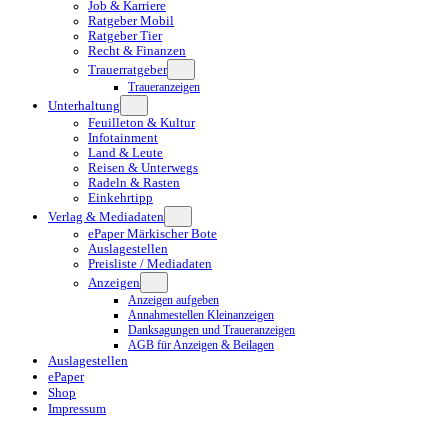
Job & Karriere
Ratgeber Mobil
Ratgeber Tier
Recht & Finanzen
Trauerratgeber
Traueranzeigen
Unterhaltung
Feuilleton & Kultur
Infotainment
Land & Leute
Reisen & Unterwegs
Radeln & Rasten
Einkehrtipp
Verlag & Mediadaten
ePaper Märkischer Bote
Auslagestellen
Preisliste / Mediadaten
Anzeigen
Anzeigen aufgeben
Annahmestellen Kleinanzeigen
Danksagungen und Traueranzeigen
AGB für Anzeigen & Beilagen
Auslagestellen
ePaper
Shop
Impressum