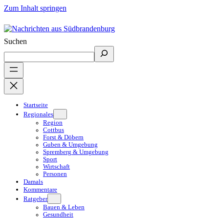
Zum Inhalt springen
Suchen
Startseite
Regionales
Region
Cottbus
Forst & Döbern
Guben & Umgebung
Spremberg & Umgebung
Sport
Wirtschaft
Personen
Damals
Kommentare
Ratgeber
Bauen & Leben
Gesundheit