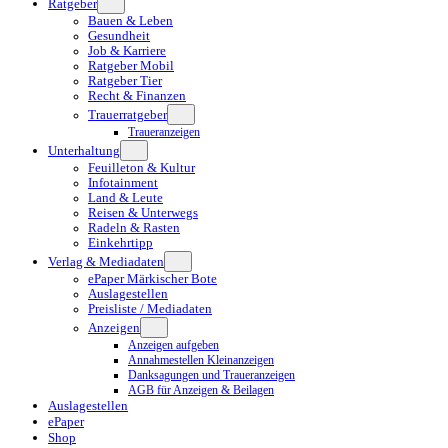
Ratgeber
Bauen & Leben
Gesundheit
Job & Karriere
Ratgeber Mobil
Ratgeber Tier
Recht & Finanzen
Trauerratgeber
Traueranzeigen
Unterhaltung
Feuilleton & Kultur
Infotainment
Land & Leute
Reisen & Unterwegs
Radeln & Rasten
Einkehrtipp
Verlag & Mediadaten
ePaper Märkischer Bote
Auslagestellen
Preisliste / Mediadaten
Anzeigen
Anzeigen aufgeben
Annahmestellen Kleinanzeigen
Danksagungen und Traueranzeigen
AGB für Anzeigen & Beilagen
Auslagestellen
ePaper
Shop