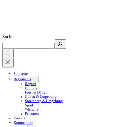
Suchen
Startseite
Regionales
Region
Cottbus
Forst & Döbern
Guben & Umgebung
Spremberg & Umgebung
Sport
Wirtschaft
Personen
Damals
Kommentare