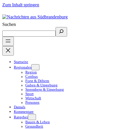
Zum Inhalt springen
Suchen
Startseite
Regionales
Region
Cottbus
Forst & Döbern
Guben & Umgebung
Spremberg & Umgebung
Sport
Wirtschaft
Personen
Damals
Kommentare
Ratgeber
Bauen & Leben
Gesundheit