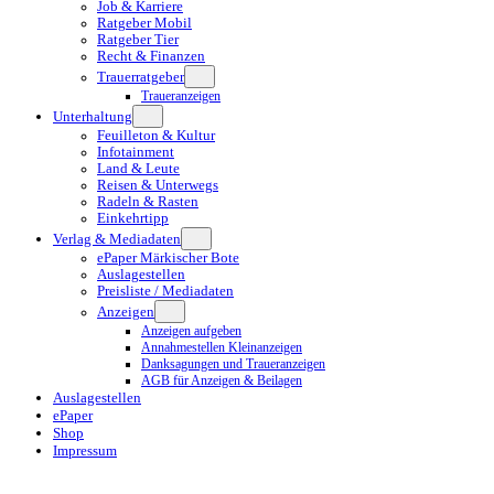
Job & Karriere
Ratgeber Mobil
Ratgeber Tier
Recht & Finanzen
Trauerratgeber
Traueranzeigen
Unterhaltung
Feuilleton & Kultur
Infotainment
Land & Leute
Reisen & Unterwegs
Radeln & Rasten
Einkehrtipp
Verlag & Mediadaten
ePaper Märkischer Bote
Auslagestellen
Preisliste / Mediadaten
Anzeigen
Anzeigen aufgeben
Annahmestellen Kleinanzeigen
Danksagungen und Traueranzeigen
AGB für Anzeigen & Beilagen
Auslagestellen
ePaper
Shop
Impressum