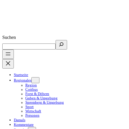
Suchen
Startseite
Regionales
Region
Cottbus
Forst & Döbern
Guben & Umgebung
Spremberg & Umgebung
Sport
Wirtschaft
Personen
Damals
Kommentare