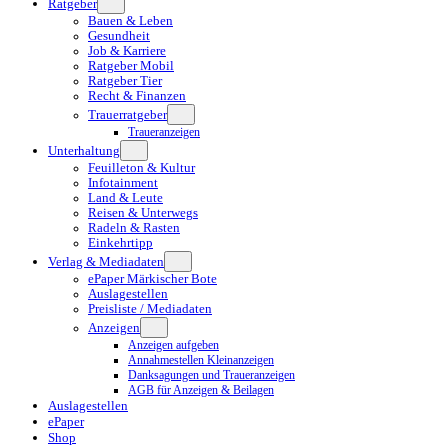
Ratgeber
Bauen & Leben
Gesundheit
Job & Karriere
Ratgeber Mobil
Ratgeber Tier
Recht & Finanzen
Trauerratgeber
Traueranzeigen
Unterhaltung
Feuilleton & Kultur
Infotainment
Land & Leute
Reisen & Unterwegs
Radeln & Rasten
Einkehrtipp
Verlag & Mediadaten
ePaper Märkischer Bote
Auslagestellen
Preisliste / Mediadaten
Anzeigen
Anzeigen aufgeben
Annahmestellen Kleinanzeigen
Danksagungen und Traueranzeigen
AGB für Anzeigen & Beilagen
Auslagestellen
ePaper
Shop